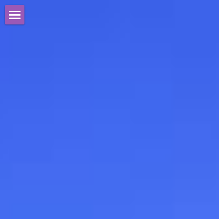
TOP
目次
稽古日時(全道所)と場所
入会案内
クラス案内
稽古内容
よくある質問
お問い合わせ
関連サイト＆動画