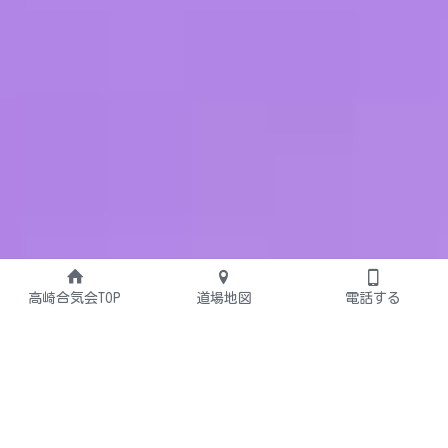
高崎合気会TOP
道場地図
電話する
新規入会者大募集中‼
高崎合気会
 は群馬県高崎市の《公益財団法人合気会》公